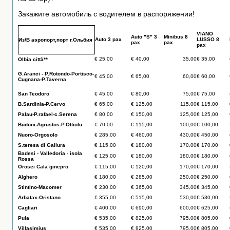
Закажите автомобиль с водителем в распоряжении!
VIANO
Auto "S" 3
Minibus 8
Auto
3 pax
LUSSO 8
Из/В аэропорт,порт г.Ольбия
pax
pax
pax
€
25,00
€
40,00
35,00
€
35,00
Olbia città**
G.Aranci - P.Rotondo-Portisco-
€
45,00
€
65,00
60,00
€
60,00
Cugnana-P.Taverna
San Teodoro
€
45,00
€
80,00
75,00
€
75,00
B.Sardinia-P.Cervo
€
65,00
€
125,00
115,00
€
115,00
Palau-P.rafael-c.Serena
€
80,00
€
150,00
125,00
€
125,00
Budoni-Agrustos-P.Ottiolu
€
70,00
€
115,00
100,00
€
100,00
Nuoro-Orgosolo
€
285,00
€
460,00
430,00
€
450,00
S.teresa di Gallura
€
115,00
€
180,00
170,00
€
170,00
Badesi - Valledoria - isola
€
125,00
€
180,00
180,00
€
180,00
Rossa
Orosei Cala ginepro
€
115,00
€
120,00
170,00
€
170,00
Alghero
€
180,00
€
285,00
250,00
€
250,00
Stintino-Macomer
€
230,00
€
365,00
345,00
€
345,00
Arbatax-Oristano
€
355,00
€
515,00
530,00
€
530,00
Cagliari
€
400,00
€
690,00
600,00
€
625,00
Pula
€
535,00
€
825,00
795,00
€
805,00
Villasimius
€
535,00
€
825,00
795,00
€
805,00