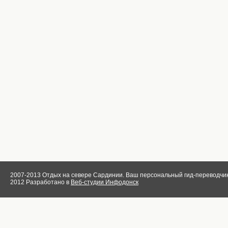
2007-2013 Отдых на севере Сардинии. Ваш персональный гид-переводчик
2012 Разработано в
Веб-студии Инфодонск