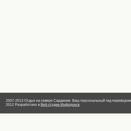
2007-2013 Отдых на севере Сардинии. Ваш персональный гид-переводчик
2012 Разработано в
Веб-студии Инфодонск